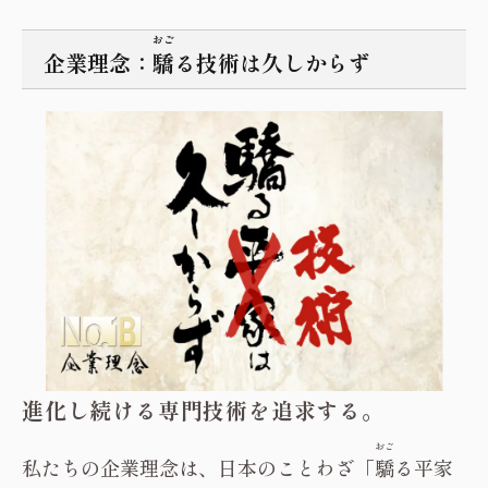
おご
企業理念：
驕
る技術は久しからず
進化し続ける専門技術を追求する。
おご
私たちの企業理念は、日本のことわざ「
驕
る平家