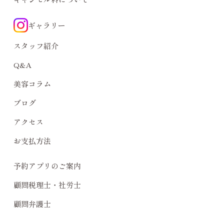
〒461-0005
愛知県名古屋市東区東桜1-10-36
第44オーシャンビル4F
Tel.
052-684-7010
トップページ
企業理念・会社案内
コンセプト
技術保証
酸性縮毛矯正は傷みにくい？
メニュー
施術不可のお客様
キャンセル料について