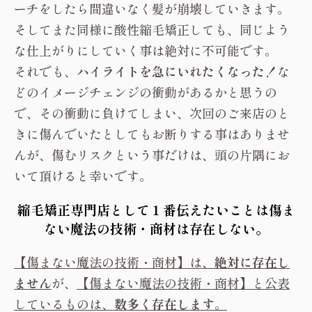
特殊なダメージレベルが存在します。
そういった特殊なダメージレベルを見極め、１回
の施術である程度まで状態を改善し、２回、３回
と徐々にキレイな状態の髪を育てていきます。
決して【回復】する技術ではないので、ストレー
トの形状に近づけて見栄えを良くし、今後にもっ
といい状態になるような技術提供を心がけていま
す。
基本的には、今後ブリーチしない事を前提に酸
性縮毛矯正をお願いしております。
理由は簡単で、傷むからです。もし酸性縮毛矯正
して扱いやすい状態になったとしても、またブリ
ーチをしたら間違いなく髪が崩壊していきます。