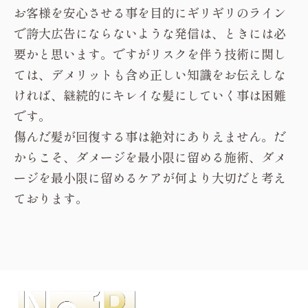
そしてまた同様に酸性縮毛矯正しても、同じよう
な仕上がりにしていく事は絶対に不可能です。
それでも、
ハイライトを急にいれたくなった！
な
どのイメージチェンジの衝動があるかと思うの
で、その衝動に負けてしまい、次回のご来店のと
きに傷んでいたとしてもお断りする事はありませ
んが、傷むリスクという事だけは、頭の片隅にお
いて頂けると幸いです。
縮毛矯正専門店として１番伝えたいことは傷ま
ない魔法の技術・商材は存在しない。
【傷まない魔法の技術・商材】は、
絶対に存在し
ません
が、
【傷まない魔法の技術・商材】と公表
しているものは、
数多く存在します
。
お客様を安心させる事を目的にギリギリのライン