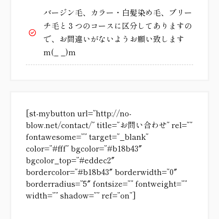
バージン毛、カラー・白髪染め毛、ブリー
チ毛と３つのコースに区分してありますの
で、お間違いがないようお願い致します
m(_ _)m
[st-mybutton url=”http://no-
blow.net/contact/” title=”お問い合わせ” rel=””
fontawesome=”” target=”_blank”
color=”#fff” bgcolor=”#b18b43″
bgcolor_top=”#eddec2″
bordercolor=”#b18b43″ borderwidth=”0″
borderradius=”5″ fontsize=”” fontweight=””
width=”” shadow=”” ref=”on”]