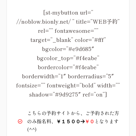
[st-mybutton url=”
//noblow.bionly.net/ ” title=”WEB予約”
rel=”” fontawesome=””
target=”_blank” color=”#fff”
bgcolor=”#e9d685″
bgcolor_top=”#f4eabe”
bordercolor=”#f4eabe”
borderwidth=”1″ borderradius=”5″
fontsize=”” fontweight=”bold” width=””
shadow=”#9d9275″ ref=”on”]
こちらの予約サイトから、ご予約された方
のみ指名料、
となります
￥１５００
→
￥０
(^^)