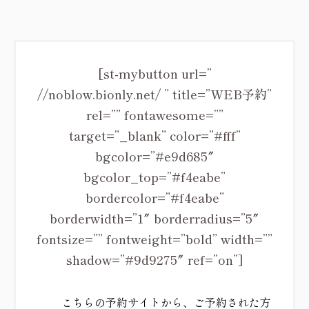
[st-mybutton url=”
//noblow.bionly.net/ ” title=”WEB予約”
rel=”” fontawesome=””
target=”_blank” color=”#fff”
bgcolor=”#e9d685″
bgcolor_top=”#f4eabe”
bordercolor=”#f4eabe”
borderwidth=”1″ borderradius=”5″
fontsize=”” fontweight=”bold” width=””
shadow=”#9d9275″ ref=”on”]
こちらの予約サイトから、ご予約された方