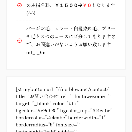
のみ指名料、
となります
￥１５００
→
￥０
(^^)
バージン毛、カラー・白髪染め毛、ブリー
チ毛と３つのコースに区分してありますの
で、お間違いがないようお願い致します
m(_ _)m
[st-mybutton url=”//no-blow.net/contact/”
title=”お問い合わせ” rel=”” fontawesome=””
target=”_blank” color=”#fff”
bgcolor=”#e9d685″ bgcolor_top=”#f4eabe”
bordercolor=”#f4eabe” borderwidth=”1″
borderradius=”5″ fontsize=””
fontweight=”bold” width=””