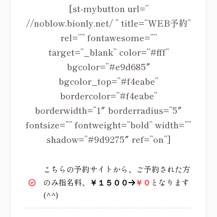
[st-mybutton url=”
//noblow.bionly.net/ ” title=”WEB予約”
rel=”” fontawesome=””
target=”_blank” color=”#fff”
bgcolor=”#e9d685″
bgcolor_top=”#f4eabe”
bordercolor=”#f4eabe”
borderwidth=”1″ borderradius=”5″
fontsize=”” fontweight=”bold” width=””
shadow=”#9d9275″ ref=”on”]
こちらの予約サイトから、ご予約された方
のみ指名料、
となります
￥１５００
→
￥０
(^^)