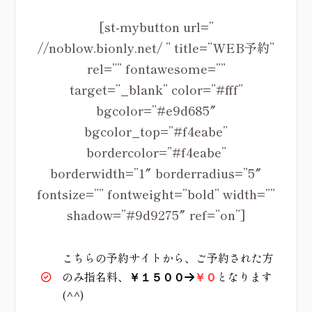
[st-mybutton url=”
//noblow.bionly.net/ ” title=”WEB予約”
rel=”” fontawesome=””
target=”_blank” color=”#fff”
bgcolor=”#e9d685″
bgcolor_top=”#f4eabe”
bordercolor=”#f4eabe”
borderwidth=”1″ borderradius=”5″
fontsize=”” fontweight=”bold” width=””
shadow=”#9d9275″ ref=”on”]
こちらの予約サイトから、ご予約された方
のみ指名料、
となります
￥１５００
→
￥０
(^^)