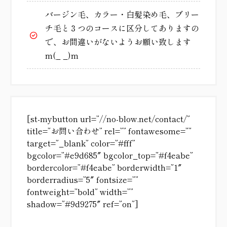
バージン毛、カラー・白髪染め毛、ブリー
チ毛と３つのコースに区分してありますの
で、お間違いがないようお願い致します
m(_ _)m
[st-mybutton url=”//no-blow.net/contact/”
title=”お問い合わせ” rel=”” fontawesome=””
target=”_blank” color=”#fff”
bgcolor=”#e9d685″ bgcolor_top=”#f4eabe”
bordercolor=”#f4eabe” borderwidth=”1″
borderradius=”5″ fontsize=””
fontweight=”bold” width=””
shadow=”#9d9275″ ref=”on”]