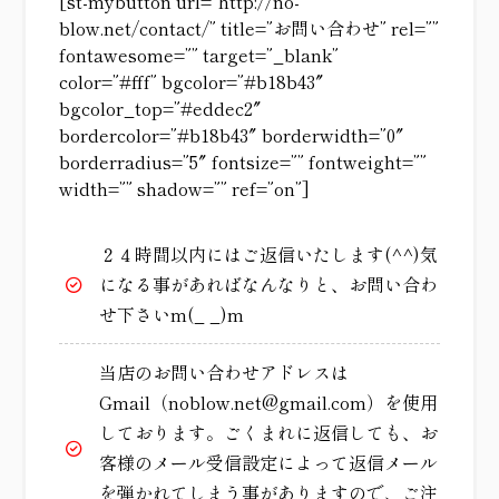
[st-mybutton url=”http://no-
blow.net/contact/” title=”お問い合わせ” rel=””
fontawesome=”” target=”_blank”
color=”#fff” bgcolor=”#b18b43″
bgcolor_top=”#eddec2″
bordercolor=”#b18b43″ borderwidth=”0″
borderradius=”5″ fontsize=”” fontweight=””
width=”” shadow=”” ref=”on”]
２４時間以内にはご返信いたします(^^)気
になる事があればなんなりと、お問い合わ
せ下さいm(_ _)m
当店のお問い合わせアドレスは
Gmail（noblow.net@gmail.com）を使用
しております。ごくまれに返信しても、お
客様のメール受信設定によって返信メール
を弾かれてしまう事がありますので、ご注