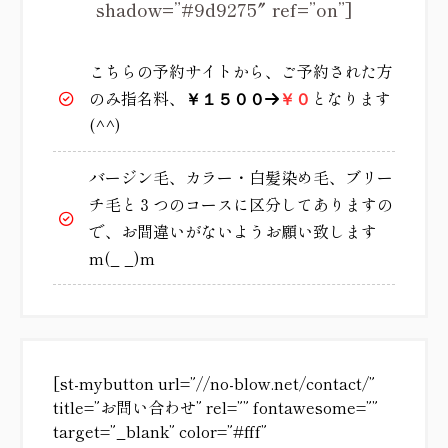
shadow=”#9d9275″ ref=”on”]
こちらの予約サイトから、ご予約された方
のみ指名料、
となります
￥１５００
→
￥０
(^^)
バージン毛、カラー・白髪染め毛、ブリー
チ毛と３つのコースに区分してありますの
で、お間違いがないようお願い致します
m(_ _)m
[st-mybutton url=”//no-blow.net/contact/”
title=”お問い合わせ” rel=”” fontawesome=””
target=”_blank” color=”#fff”