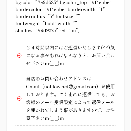
bgcolor=”#e9d685″ bgcolor_top=”#f4eabe”
bordercolor=”#f4eabe” borderwidth=”1″
borderradius=”5″ fontsize=””
fontweight=”bold” width=””
shadow=”#9d9275″ ref=”on”]
２４時間以内にはご返信いたします(^^)気
になる事があればなんなりと、お問い合わ
せ下さいm(_ _)m
当店のお問い合わせアドレスは
Gmail（noblow.net@gmail.com）を使用
しております。ごくまれに返信しても、お
客様のメール受信設定によって返信メール
を弾かれてしまう事がありますので、ご注
意下さいm(_ _)m