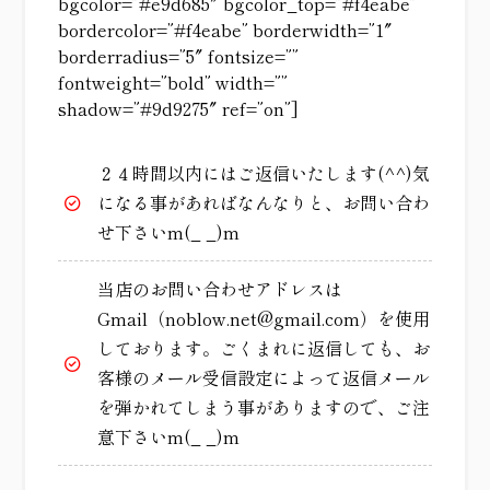
bgcolor=”#e9d685″ bgcolor_top=”#f4eabe”
bordercolor=”#f4eabe” borderwidth=”1″
borderradius=”5″ fontsize=””
fontweight=”bold” width=””
shadow=”#9d9275″ ref=”on”]
２４時間以内にはご返信いたします(^^)気
になる事があればなんなりと、お問い合わ
せ下さいm(_ _)m
当店のお問い合わせアドレスは
Gmail（noblow.net@gmail.com）を使用
しております。ごくまれに返信しても、お
客様のメール受信設定によって返信メール
を弾かれてしまう事がありますので、ご注
意下さいm(_ _)m