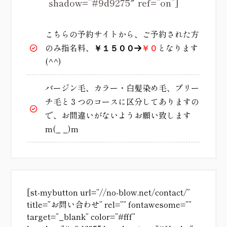
shadow=”#9d9275″ ref=”on”]
こちらの予約サイトから、ご予約された方
のみ指名料、
となります
￥１５００
→
￥０
(^^)
バージン毛、カラー・白髪染め毛、ブリー
チ毛と３つのコースに区分してありますの
で、お間違いがないようお願い致します
m(_ _)m
[st-mybutton url=”//no-blow.net/contact/”
title=”お問い合わせ” rel=”” fontawesome=””
target=”_blank” color=”#fff”