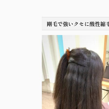
剛毛で強いクセに酸性縮